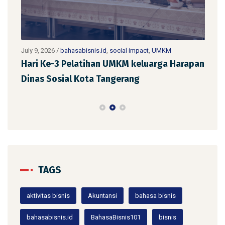
July 9, 2026
/
bahasabisnis.id
,
social impact
,
UMKM
July 
Hari Ke-3 Pelatihan UMKM keluarga Harapan
Har
Dinas Sosial Kota Tangerang
Din
TAGS
aktivitas bisnis
Akuntansi
bahasa bisnis
bahasabisnis.id
BahasaBisnis101
bisnis