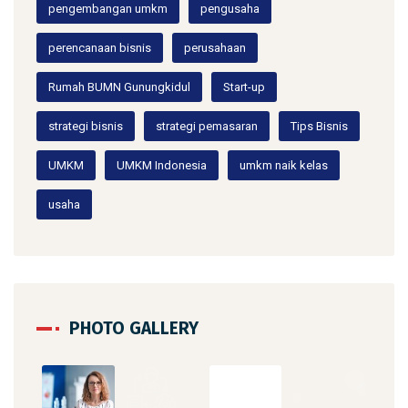
pengembangan umkm
pengusaha
perencanaan bisnis
perusahaan
Rumah BUMN Gunungkidul
Start-up
strategi bisnis
strategi pemasaran
Tips Bisnis
UMKM
UMKM Indonesia
umkm naik kelas
usaha
PHOTO GALLERY