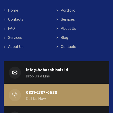
Home
Portfolio
Contacts
Services
FAQ
About Us
Services
Blog
About Us
Contacts
info@bahasabisnis.id
Drop Us a Line
0821-2387-6688
Call Us Now