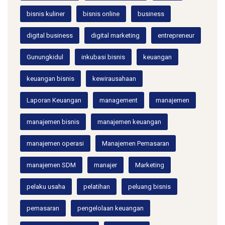
bisnis kuliner
bisnis online
business
digital business
digital marketing
entrepreneur
Gunungkidul
inkubasi bisnis
keuangan
keuangan bisnis
kewirausahaan
Laporan Keuangan
management
manajemen
manajemen bisnis
manajemen keuangan
manajemen operasi
Manajemen Pemasaran
manajemen SDM
manajer
Marketing
pelaku usaha
pelatihan
peluang bisnis
pemasaran
pengelolaan keuangan