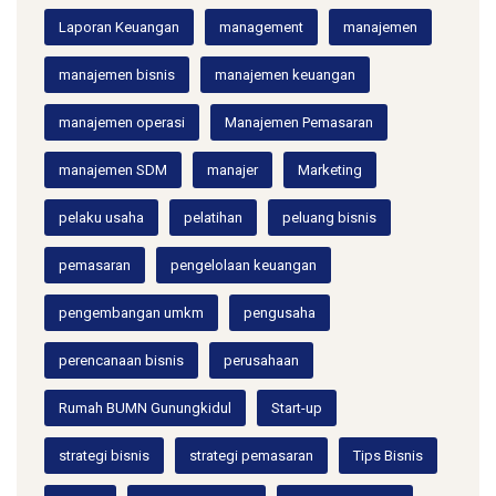
Laporan Keuangan
management
manajemen
manajemen bisnis
manajemen keuangan
manajemen operasi
Manajemen Pemasaran
manajemen SDM
manajer
Marketing
pelaku usaha
pelatihan
peluang bisnis
pemasaran
pengelolaan keuangan
pengembangan umkm
pengusaha
perencanaan bisnis
perusahaan
Rumah BUMN Gunungkidul
Start-up
strategi bisnis
strategi pemasaran
Tips Bisnis