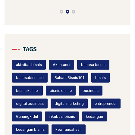
TAGS
aktivitas bisnis
Akuntansi
bahasa bisnis
bahasabisnis.id
BahasaBisnis101
bisnis
bisnis kuliner
bisnis online
business
digital business
digital marketing
entrepreneur
Gunungkidul
inkubasi bisnis
keuangan
keuangan bisnis
kewirausahaan