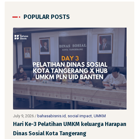
POPULAR POSTS
July 9, 2026
/
bahasabisnis.id
,
social impact
,
UMKM
July 
Hari Ke-3 Pelatihan UMKM keluarga Harapan
Har
Dinas Sosial Kota Tangerang
Din