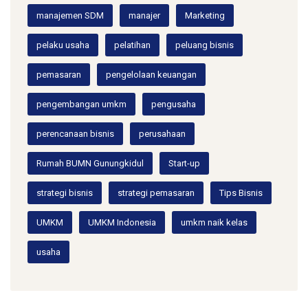
manajemen SDM
manajer
Marketing
pelaku usaha
pelatihan
peluang bisnis
pemasaran
pengelolaan keuangan
pengembangan umkm
pengusaha
perencanaan bisnis
perusahaan
Rumah BUMN Gunungkidul
Start-up
strategi bisnis
strategi pemasaran
Tips Bisnis
UMKM
UMKM Indonesia
umkm naik kelas
usaha