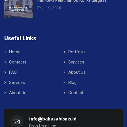
Hari Ke-3 Pelatihan UMKM keluarga H
Jul 9, 2026
Useful Links
Home
Portfolio
Contacts
Services
FAQ
About Us
Services
Blog
About Us
Contacts
info@bahasabisnis.id
Drop Us a Line