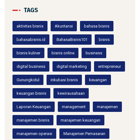
TAGS
aktivitas bisnis
Akuntansi
bahasa bisnis
bahasabisnis.id
BahasaBisnis101
bisnis
bisnis kuliner
bisnis online
business
digital business
digital marketing
entrepreneur
Gunungkidul
inkubasi bisnis
keuangan
keuangan bisnis
kewirausahaan
Laporan Keuangan
management
manajemen
manajemen bisnis
manajemen keuangan
manajemen operasi
Manajemen Pemasaran