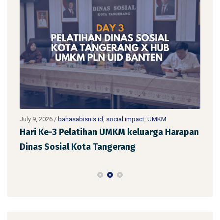
July 9, 2026
/
bahasabisnis.id
,
social impact
,
UMKM
July 
Hari Ke-3 Pelatihan UMKM keluarga Harapan
Har
Dinas Sosial Kota Tangerang
Din